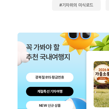
#기차위의 미식로드
꼭 가봐야 할
추천 국내여행지
광복절 815 황금연휴
계절특선 기차여행
NEW 신규 상품