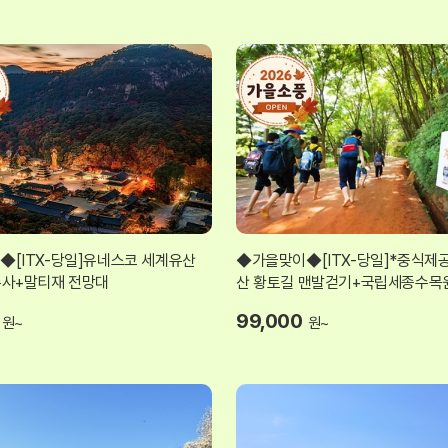
[ITX-당일]유네스코 세계유산
◆가을맞이◆[ITX-당일]*중식제
주사+말티재 전망대
산 황토길 맨발걷기+국립세종수목
99,000
원~
원~