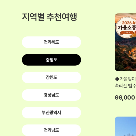
지역별 추천여행
전라북도
충청도
강원도
◆가을맞이◆
속리산 법
경상남도
99,000
부산광역시
전라남도