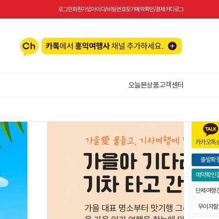
로그인
회원가입
아이디/비빌번호찾기
예약확인/결제
카다로그
오늘본상품
고객센터
카카오톡
출발확
예약확인
단체여행
무이자할