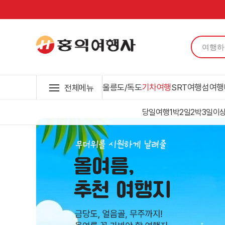
울릉도/독도
기차여행
SRT여행
섬여행
전체메뉴
당일여행
1박2일
2박3일이