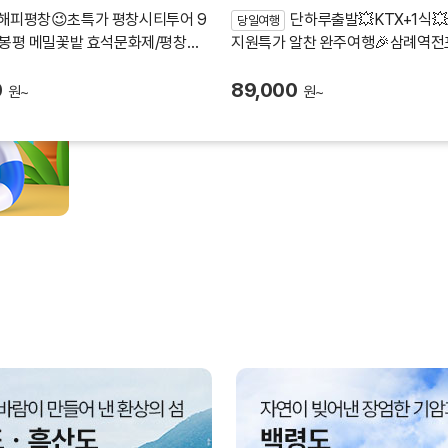
해피평창😉초특가 평창시티투어 9
단하루출발💥KTX+1식
당일여행
봉평 메밀꽃밭 효석문화제/평창사
지원특가 알찬 완주여행🎉삼례역
증정
까지 즐겨요
0
89,000
원~
원~