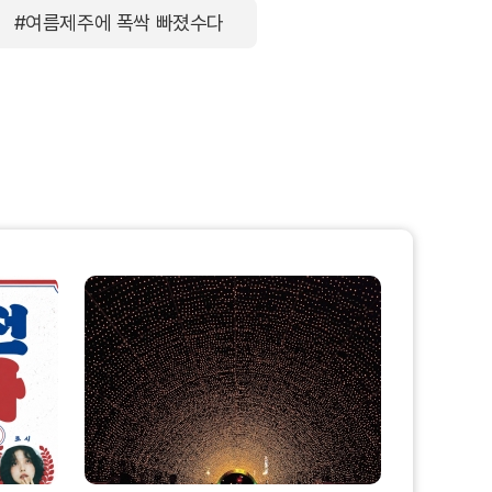
#여름제주에 폭싹 빠졌수다