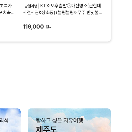
초특가
KTX-오후출발🕛대전명소(근현대
당일여행
전포차축제
사전시관&상소동)+블링블링✨무주 반딧불
축제✨
119,000
원~