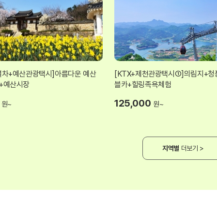
열차+예산관광택시]아름다운 예산
[KTX+제천관광택시①]의림지+
+예산시장
블카+힐링족욕체험
125,000
원~
원~
지역별
더보기 >