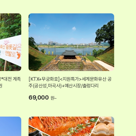
공*대전 계족
[KTX+무궁화호]<지원특가>세계문화유산 공
원
주(공산성,마곡사)+예산시장/출렁다리
69,000
원~