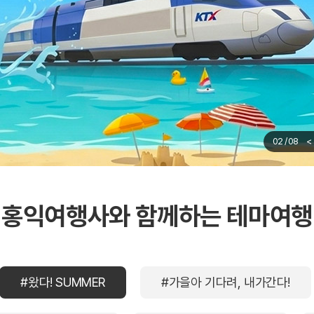
03
/
08
<
홍익여행사와 함께하는 테마여행
#왔다! SUMMER
#가을아 기다려, 내가간다!