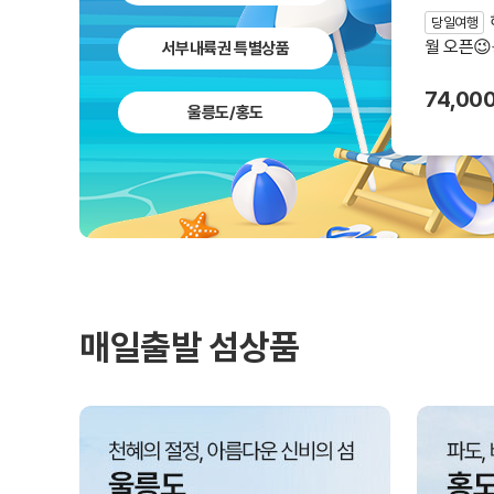
당일여행
월 오픈
서부내륙권 특별상품
랑상품권 
74,00
울릉도/홍도
매일출발 섬상품