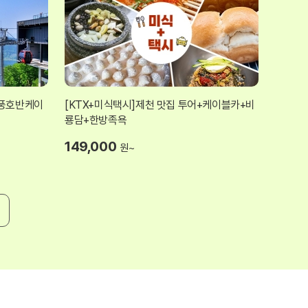
청풍호반케이
[KTX+미식택시]제천 맛집 투어+케이블카+비
룡담+한방족욕
149,000
원~