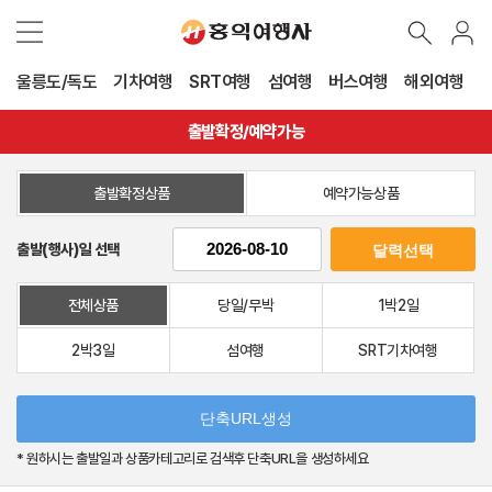
울릉도/독도
기차여행
SRT여행
섬여행
버스여행
해외여행
출발확정/예약가능
출발확정상품
예약가능상품
출발(행사)일 선택
전체상품
당일/무박
1박2일
2박3일
섬여행
SRT기차여행
* 원하시는 출발일과 상품카테고리로 검색후 단축URL을 생성하세요