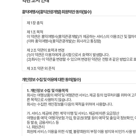
약관 고지 안내
홍익여행사(홍익관광개발) 회원약관 동의(필수)
제 1장 총칙
제 1조 목적
이 약관은 홍익여행사(홍익관광개발)가 제공하는 서비스의 이용조건 및 절차에
(이하 홍익여행사(홍익관광개발)는 회사라고 통칭함)
제 2조 약관의 효력과 변경
(1)이 약관은 이용자에게 공시함으로서 효력이 발생합니다.
(2)회사는 이 약관을 변경할 수 있으며 변경된 약관은 전항과 같은 방법으로 
제 3조 약관 외 준칙
이 약관에 명시되지 않은 사항이 관계법령에 규정되어 있을 경우에는 그 규정
개인정보 수집 및 이용에 대한 동의(필수)
제 2장 서비스 이용 및 계약
1. 개인정보 수집 및 이용목적
제 4조 이용계약의 성립
회사는 여행상품의 예약 및 여행관련 서비스 제공 등의 업무처리를 위하여 고
(1)이용 계약은 이용자의 회원신청에 대한 회사의 이용승낙과 이용자의 약관
른 목적으로 사용하지 않습니다.
(2)회원에 가입하여 서비스를 이용하고자 하는 희망자는 회사에서 요청하는
회사는 수집한 개인정보를 다음의 목적을 위하여 사용합니다.
(3)회사는 다음 각 호에 해당하는 이용계약신청에 대하여는 이를 승낙하지 아
(아래와 같은 사항은 관리자 임의로 삭제 가능함을 알려드립니다.)
가. 서비스 제공에 관한 계약 이행 및 서비스 제공에 따른 요금정산
1. 이용 신청 시 필요내용을 허위로 기재하여 신청한 경우
여행상품 예약, 여행자보험 가입, 항공권/호텔 등의 예약 및 출입국 정보확인, 
2. 사회의 안녕, 질서 또는 미풍양속을 저해할 목적으로 신청한 경우
등 발송, 금융서비스 등
3. 기타 회사가 정한 이용 신청요건이 미비하였을 때
나. 회원관리
회원제 서비스 이용을 위한 식별, 불량회원의 부정 이용 방지와 비인가 사용 방지
제 5조 서비스 이용