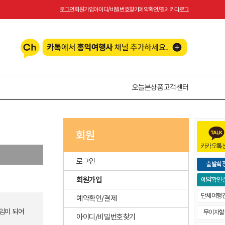
로그인
회원가입
아이디/비빌번호찾기
예약확인/결제
카다로그
오늘본상품
고객센터
회원
카카오톡
로그인
출발확
회원가입
예약확인
단체여행
예약확인/결제
입이 되어
무이자할
아이디/비밀번호찾기