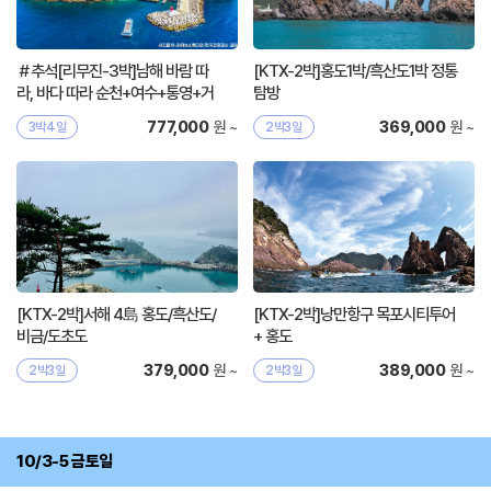
＃추석[리무진-3박]남해 바람 따
[KTX-2박]홍도1박/흑산도1박 정통
라, 바다 따라 순천+여수+통영+거
탐방
제+부산
원 ~
원 ~
777,000
369,000
3박4일
2박3일
[KTX-2박]서해 4島 홍도/흑산도/
[KTX-2박]낭만항구 목포시티투어
비금/도초도
+ 홍도
원 ~
원 ~
379,000
389,000
2박3일
2박3일
10/3-5 금토일