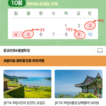
황금연휴#출발확정
8월15일 광복절 연휴 추천여행
[KTX-1박]시인의 섬 완도 보길도·
[KTX-1박]보물섬 남해별미! 보리암