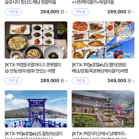
슬로시티 청산도·해남 땅끝마을
+사천케이블카+독일마을
원 ~
원 ~
294,000
299,000
1박2일
1박2일
[KTX-1박]협곡열차타고 경북별미
[KTX-1박]♠호텔♠남도별미(영광/
② 안동/영주/봉화 맛있는 여행
해남/장흥/목포해상케이블카)여행
원 ~
원 ~
289,000
349,000
1박2일
1박2일
[KTX-1박]♠호텔♠남도힐링①(섬티
[KTX-1박]지리산에서 남해까지~