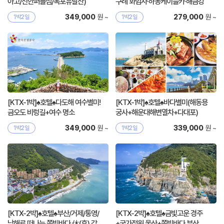
아고/신안퍼플섬/목포유달산)
구례 화엄사·하동케이블카·해금강
원 ~
원 ~
349,000
279,000
1박2일
1박2일
[KTX-1박]♠호텔♠다도해 여수별미!
[KTX-1박]♠호텔♠바다별미(해동용
금오도 비렁길+여수 명소
궁사+해운대해변열차+다대포)
원 ~
원 ~
349,000
339,000
1박2일
1박2일
[KTX-2박]♠호텔♠부산/거제/통영/
[KTX-2박]♠호텔♠금빛고운 경주
남해로 떠나는 쪽빛바다 休(휴) 감
+국가정원 울산+쪽빛바다 부산