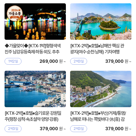
◆가을맞이◆[KTX-1박]형형색색
[KTX-2박]♠호텔♠남해안 핵심 관
진주 남강유등축제·하동·외도 추추
광지(여수·순천·남해) 기차여행
(秋秋) 여행
원 ~
원 ~
269,000
379,000
1박2일
2박3일
[KTX-2박]♠호텔♠슬기로운 강원일
[KTX-2박]♠호텔♠부산/거제/통영/
주(평창·삼척·속초설악·양양·강릉)
남해로 떠나는 쪽빛바다 休(휴) 감
성여행
원 ~
원 ~
379,000
379,000
2박3일
2박3일