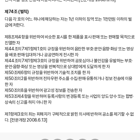
제74조 (벌칙)
다음 각 호의 어느 하나에 해당하는 자는 1년 이하의 징역 또는 1천만원 이하의 벌
금에 처한다.
제8조제4항을 위반하여 비슷한 표시를 한 제품을 표시·판매 또는 판매할 목적으로
진열한 자
제44조의7제1항제1호의 규정을 위반하여 음란한 부호·문언·음향·화상 또는 영상
을 배포·판매·임대하거나 공공연하게 전시한 자
제44조의7제1항제3호의 규정을 위반하여 공포심이나 불안감을 유발하는 부호·
문언·음향·화상 또는 영상을 반복적으로 상대방에게 도달하게 한 자
제50조제6항의 규정을 위반하여 기술적 조치를 한 자
제50조의2를 위반하여 전자우편 주소를 수집·판매·유통하거나 정보 전송에 이용
한 자
제50조의8을 위반하여 광고성 정보를 전송한 자
제53조제4항을 위반하여 등록사항의 변경등록 또는 사업의 양도·양수 또는 합병·
상속의 신고를 하지 아니한 자
제1항제3호의 죄는 피해자가 구체적으로 밝힌 의사에 반하여 공소를 제기할 수 없
다. [전문개정 2008.6.13]