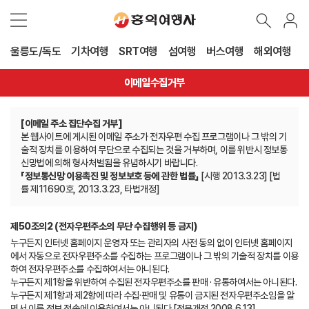
울릉도/독도
기차여행
SRT여행
섬여행
버스여행
해외여행
이메일수집거부
[이메일 주소 집단수집 거부]
본 웹사이트에 게시된 이메일 주소가 전자우편 수집 프로그램이나 그 밖의 기
술적 장치를 이용하여 무단으로 수집되는 것을 거부하며, 이를 위반시 정보통
신망법에 의해 형사처벌됨을 유념하시기 바랍니다.
「정보통신망 이용촉진 및 정보보호 등에 관한 법률」
[시행 2013.3.23] [법
률 제11690호, 2013.3.23, 타법개정]
제50조의2 (전자우편주소의 무단 수집행위 등 금지)
누구든지 인터넷 홈페이지 운영자 또는 관리자의 사전 동의 없이 인터넷 홈페이지
에서 자동으로 전자우편주소를 수집하는 프로그램이나 그 밖의 기술적 장치를 이용
하여 전자우편주소를 수집하여서는 아니된다.
누구든지 제1항을 위반하여 수집된 전자우편주소를 판매 · 유통하여서는 아니된다.
누구든지 제1항과 제2항에 따라 수집·판매 및 유통이 금지된 전자우편주소임을 알
면서 이를 정보 전송에 이용하여서는 아니된다.[전문개정 2008.6.13]