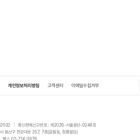
개인정보처리방침
고객센터
이메일수집거부
32532
|
통신판매신고번호 : 제2026-서울용산-0248호
울시 용산구 한강대로 257, 7층(갈월동, 청룡빌딩)
팩스 02-714-3976