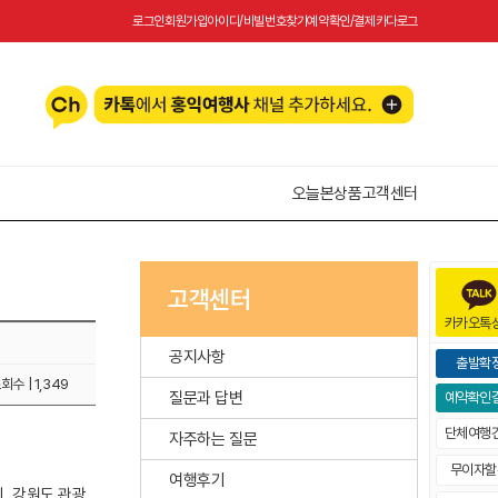
로그인
회원가입
아이디/비빌번호찾기
예약확인/결제
카다로그
오늘본상품
고객센터
고객센터
카카오톡
공지사항
출발확
회수 | 1,349
질문과 답변
예약확인
단체여행
자주하는 질문
무이자할
여행후기
, 강원도 관광