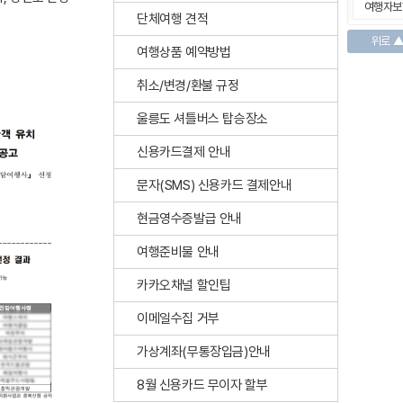
여행자보
단체여행 견적
위로 
여행상품 예약방법
취소/변경/환불 규정
울릉도 셔틀버스 탑승장소
신용카드결제 안내
문자(SMS) 신용카드 결제안내
현금영수증발급 안내
여행준비물 안내
카카오채널 할인팁
이메일수집 거부
가상계좌(무통장입금)안내
8월 신용카드 무이자 할부