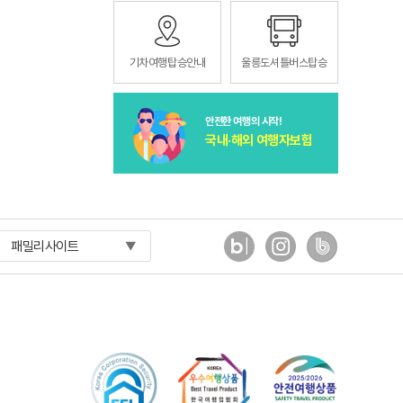
기차여행탑승안내
울릉도셔틀버스탑승
안전한 여행의 시작!
국내·해외 여행자보험
패밀리사이트
▼