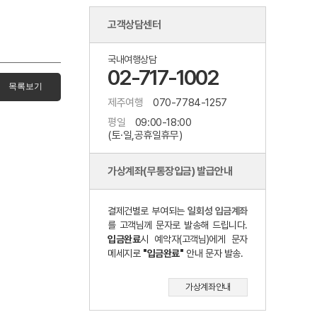
고객상담센터
국내여행상담
02-717-1002
제주여행
070-7784-1257
평일
09:00-18:00
(토·일,공휴일휴무)
가상계좌(무통장입금) 발급안내
결제건별로 부여되는
일회성 입금계좌
를 고객님께 문자로 발송해 드립니다.
입금완료
시 예악자(고객님)에게 문자
메세지로
"입금완료"
안내 문자 발송.
가상계좌안내