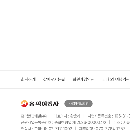
회사소개
찾아오시는길
회원가입약관
국내·외 여행약관
사업자정보확인
홍익관광개발(주)
|
대표이사 : 황윤하
|
사업자등록번호 : 106-81-
관광사업등록증번호 : 종합여행업 제 2026-000004호
|
주소 : 서
연락처 : 고객센터 02-717-1002
|
제주여행 : 070-7784-1257
|