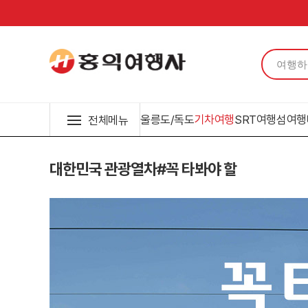
울릉도/독도
기차여행
SRT여행
섬여행
전체메뉴
대한민국 관광열차#꼭 타봐야 할