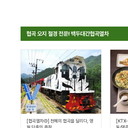
협곡 오지 절경 전문! 백두대간협곡열차
[협곡열차①] 천혜의 협곡을 달리다, 영
[KT
월 단종의 흔적...
동/영주/