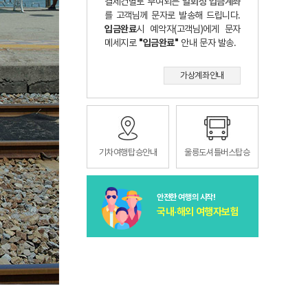
결제건별로 부여되는
일회성 입금계좌
를 고객님께 문자로 발송해 드립니다.
입금완료
시 예악자(고객님)에게 문자
메세지로
"입금완료"
안내 문자 발송.
가상계좌안내
기차여행탑승안내
울릉도셔틀버스탑승
안전한 여행의 시작!
국내·해외 여행자보험