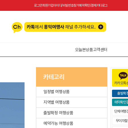
로그인
회원가입
아이디/비빌번호찾기
예약확인/결제
카다로그
오늘본상품
고객센터
카테고리
카카오톡
일정별 여행상품
출발확
지역별 여행상품
예약확인
단체여행
출발확정 여행상품
무이자할
예약가능 여행상품