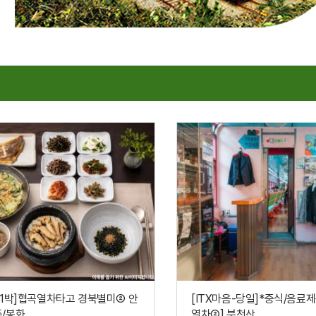
X-1박]협곡열차타고 경북별미② 안
[ITX마음-당일]*중식/음료
봉화 ...
열차②] 분천산...