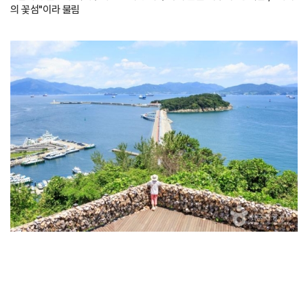
의 꽃섬"이라 불림