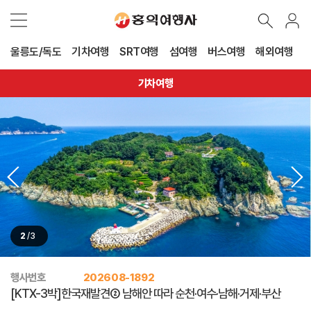
울릉도/독도
기차여행
SRT여행
섬여행
버스여행
해외여행
기차여행
3
/
3
행사번호
202608-1892
[KTX-3박]한국재발견② 남해안 따라 순천·여수·남해·거제·부산