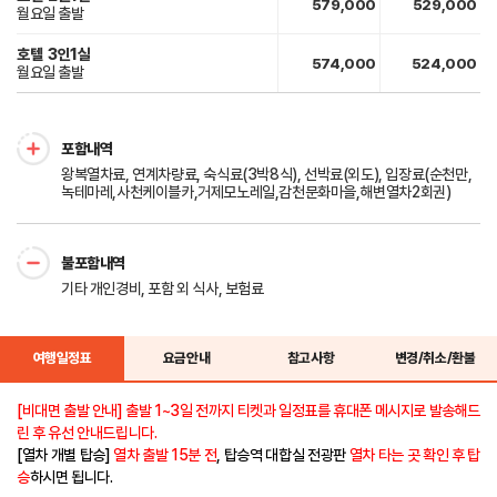
579,000
529,000
월요일 출발
호텔
3인1실
574,000
524,000
월요일 출발
포함내역
왕복열차료, 연계차량료, 숙식료(3박8식), 선박료(외도), 입장료(순천만,
녹테마레,사천케이블카,거제모노레일,감천문화마을,해변열차2회권)
불포함내역
기타 개인경비, 포함 외 식사, 보험료
여행일정표
요금안내
참고사항
변경/취소/환불
[비대면 출발 안내]
출발 1~3일 전까지
티켓과 일정표를 휴대폰 메시지로 발송해드
린 후 유선 안내드립니다.
[열차 개별 탑승]
열차 출발 15분 전
, 탑승역 대합실 전광판
열차 타는 곳 확인 후 탑
승
하시면 됩니다.