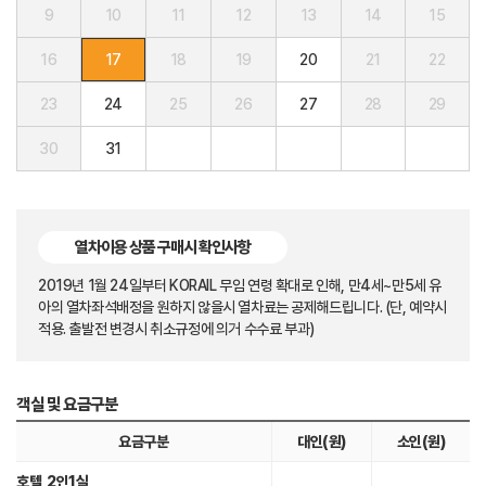
9
10
11
12
13
14
15
16
17
18
19
20
21
22
23
24
25
26
27
28
29
30
31
열차이용 상품 구매시 확인사항
2019년 1월 24일부터 KORAIL 무임 연령 확대로 인해, 만4세~만5세 유
아의 열차좌석배정을 원하지 않을시 열차료는 공제해드립니다. (단, 예약시
적용. 출발전 변경시 취소규정에 의거 수수료 부과)
객실 및 요금구분
요금구분
대인(원)
소인(원)
호텔
2인1실