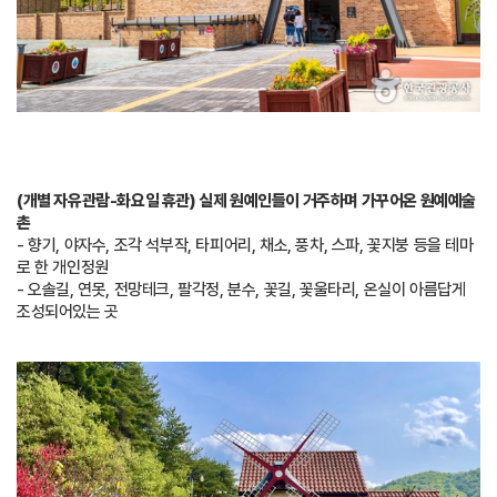
(개별 자유관람-화요일 휴관) 실제 원예인들이 거주하며 가꾸어온 원예예술
촌
- 향기, 야자수, 조각 석부작, 타피어리, 채소, 풍차, 스파, 꽃지붕 등을 테마
로 한 개인정원
- 오솔길, 연못, 전망테크, 팔각정, 분수, 꽃길, 꽃울타리, 온실이 아름답게
조성되어있는 곳