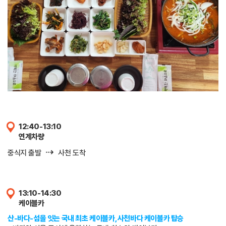
12:40-13:10
연계차량
⇢
중식지 출발
사천 도착
13:10-14:30
케이블카
산-바다-섬을 잇는 국내 최초 케이블카, 사천바다 케이블카 탑승