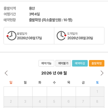
출발지역
용산
여행기간
3박4일
예약현황
출발확정 (최소출발인원 : 10 명)
출발일자
도착일자
2026년 08월 17일
2026년 08월 20일
예약가능
예약불가
예약마감
출발확정
2026 년 08 월
일
월
화
수
목
금
토
1
2
3
4
5
6
7
8