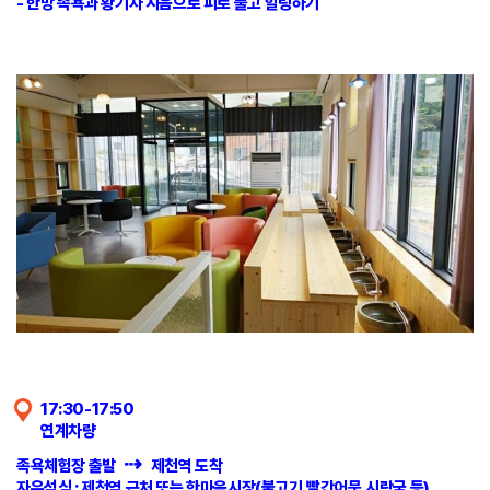
- 한방 족욕과 황기차 시음으로 피로 풀고 힐링하기
17:30-17:50
연계차량
⇢
족욕체험장 출발
제천역 도착
자유석식 : 제천역 근처 또는 한마음시장(불고기,빨간어묵,시락국 등)