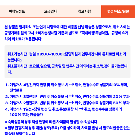
여행일정표
요금안내
참고사항
변경/취소/환불
본 상품은 열차좌석 또는 연계 차량료에 대한 비용을 선납해 놓은 상품으로서, 취소 시에는
공정거래위원회 고시 소비자분쟁해결 기준과 별도로
「국내여행 특별약관」
규정에 의거
하여 취소료가 적용됩니다.
취소가능시간
: 평일 09:00~18:00 (담당직원과 업무시간 내에 통화로만 취소 가
능합니다)
취소불가시간
: 토요일, 일요일, 공휴일 및 업무시간 이외에는 취소/변경이 불가능합니
다.
⇢
여행개시
4일전
까지 변경 및 취소 통보 시
취소, 변경수수료 상품가의
0% 부과
,
전액환불
⇢
여행개시
3일전
까지 변경 및 취소 통보 시
취소, 변경수수료 상품가의
20% 부과
⇢
여행개시
2일전
까지 변경 및 취소 통보 시
취소, 변경수수료 상품가의
50% 부과
⇢
여행개시
1일전~당일
변경 및 취소 통보/불참 시
취소, 변경수수료 상품가의
100% 부과
,
환불불가
※숙박상품의 경우 객실 변경에 따른 차액금이 발생할 수 있습니다.
※일부 관광지의 경우 대인/경로(무료) 요금 상이하며, 차액금 발생 시 별도의 환불은 없는
점 양해 부탁드립니다.