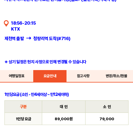
18:56-20:15
KTX
⇢
제천역 출발
청량리역 도착(#716)
※ 상기 일정은 현지 사정으로 인해 변경될 수 있습니다
여행일정표
요금안내
참고사항
변경/취소/환불
1인당요금 (소인 - 만4세이상 ~ 만12세이하)
구분
대 인
소 인
1인당 요금
89,000원
79,000