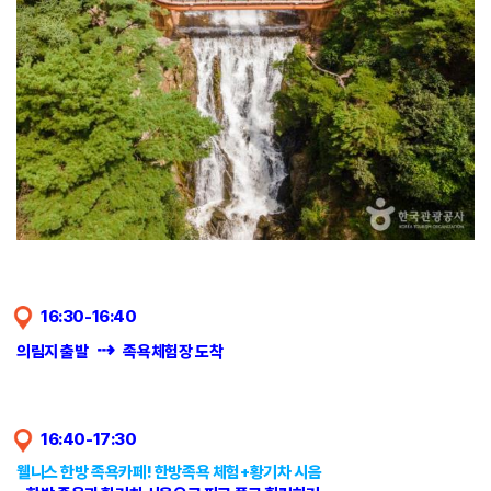
16:30-16:40
⇢
의림지 출발
족욕체험장 도착
16:40-17:30
웰니스 한방 족욕카페! 한방족욕 체험+황기차 시음