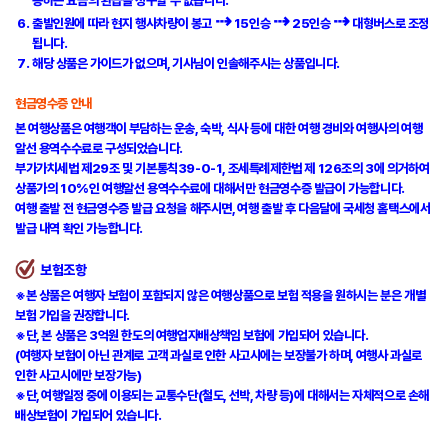
응하는 요금의 환급을 청구할 수 없습니다.
⇢
⇢
⇢
출발인원에 따라 현지 행사차량이 봉고
15인승
25인승
대형버스로 조정
됩니다.
해당 상품은 가이드가 없으며, 기사님이 인솔해주시는 상품입니다.
현금영수증 안내
본 여행상품은 여행객이 부담하는 운송, 숙박, 식사 등에 대한 여행 경비와 여행사의 여행
알선 용역수수료로 구성되었습니다.
부가가치세법 제29조 및 기본통칙39-0-1, 조세특례제한법 제 126조의 3에 의거하여
상품가의 10%인 여행알선 용역수수료에 대해서만 현금영수증 발급이 가능합니다.
여행 출발 전 현금영수증 발급 요청을 해주시면, 여행 출발 후 다음달에 국세청 홈택스에서
발급 내역 확인 가능합니다.
보험조항
※본 상품은 여행자 보험이 포함되지 않은 여행상품으로 보험 적용을 원하시는 분은
개별
보험 가입을 권장
합니다.
※단, 본 상품은 3억원 한도의 여행업자배상책임 보험에 가입되어 있습니다.
(여행자 보험이 아닌 관계로 고객 과실로 인한 사고시에는 보장불가 하며, 여행사 과실로
인한 사고시에만 보장가능)
※단, 여행일정 중에 이용되는 교통수단(철도, 선박, 차량 등)에 대해서는 자체적으로 손해
배상보험이 가입되어 있습니다.