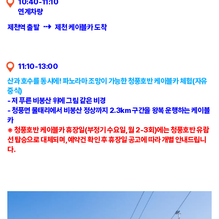
10:40-11:10
연계차량
⇢
제천역 출발
제천 케이블카 도착
11:10-13:00
산과 호수를 동시에! 파노라마 조망이 가능한 청풍호반 케이블카 체험(자유
중식)
- 저 푸른 비봉산 위에 그림 같은 비경
- 청풍면 물태리에서 비봉산 정상까지 2.3km 구간을 왕복 운행하는 케이블
카
※ 청풍호반 케이블카 휴장일(부정기 수요일, 월 2-3회)에는 청풍호반 유람
선 탑승으로 대체되며, 예약건 확인 후 휴장일 공고에 따라 개별 안내드립니
다.