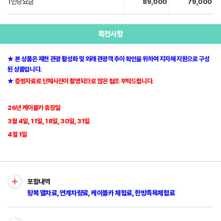
1인당요금
89,000
79,000
특전사항
★ 본 상품은 제천 관광 활성화 및 외래 관광객 추이 확인을 위하여 지자체 지원으로 구성
된 상품입니다.
★
증빙자료로 단체사진이 촬영
되므로 많은 협조 부탁드립니다.
26년 케이블카 휴장일
3월 4일, 11일, 18일, 30일, 31일
4월 1일
포함내역
왕복 열차료, 연계차량료, 케이블카 체험료, 한방족욕체험료