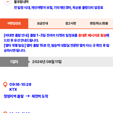
불포함내역
전 일정 식대, 개인여행자 보험, 기타개인경비, 옥순봉 출렁다리 입장료
여행일정표
요금안내
참고사항
변경/취소/환불
[비대면 출발 안내] 출발 1~3일 전까지 티켓과 일정표를
휴대폰 메시지로 발송
해
드린 후 유선 안내드립니다.
[열차 개별 탑승]
열차 출발 15분 전, 탑승역 대합실 전광판
열차 타는 곳
확인 후 탑
승
하시면 됩니다.
1일차
2026년 08월 11일
09:18-10:28
KTX
⇢
청량리역 출발
제천역 도착