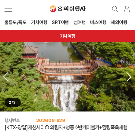
울릉도/독도
기차여행
SRT여행
섬여행
버스여행
해외여행
기차여행
2
/
3
행사번호
202608-829
[KTX-당일]제천시티① 의림지+청풍호반케이블카+힐링족욕체험