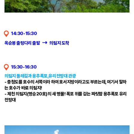
14:30-15:30
⇢
옥순봉 출렁다리 출발
의림지 도착
15:30-16:30
의림지 둘레길과 용추폭포,유리전망대 관광
- 충청도를 호수의 서쪽이라 하여 호서지방이라고도 부르는데, 여기서 말하
는 호수가 바로 의림지!
- 제천 의림지(명승20호)의 새 명물! 폭포 위를 걷는 짜릿함 용추폭포 유리
전망대