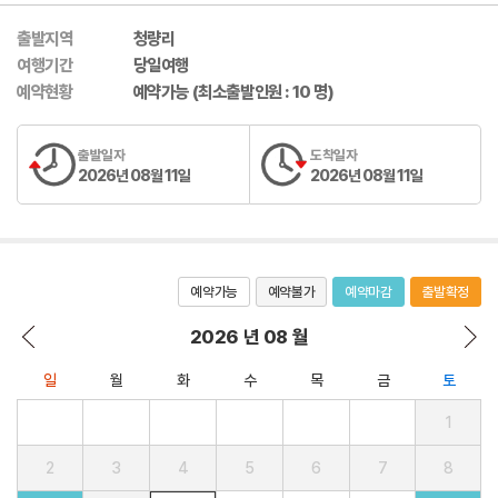
출발지역
청량리
여행기간
당일여행
예약현황
예약가능 (최소출발인원 : 10 명)
출발일자
도착일자
2026년 08월 11일
2026년 08월 11일
예약가능
예약불가
예약마감
출발확정
2026 년 08 월
일
월
화
수
목
금
토
1
2
3
4
5
6
7
8