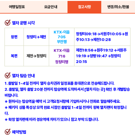
여행일정표
요금안내
참고사항
변경/취소/환불
열차 운행 시각
KTX-이음
청량리09:18→서원주10:05→원
왕편
청량리→제천
705
주10:13→제천10:28
부전행
제천18:56→원주19:12→서원주
KTX-이음
복편
제천→청량리
19:19→양평19:47→청량리
716
20:15
청량리행
열차 탑승 안내
1. 출발일 1~4일 전까지 열차 승차권과 일정표를 휴대폰으로 전송해드립니다.
2. 출발일, 열차 출발 20분 전까지 탑승역에 도착하셔서
[열차 타는 곳] 확인 후 개별탑승
바랍니다.
※
원하시는 탑승역을 예약 시 고객요청사항에 기입하시거나 전화로 말씀해주세요.
※ 패키지 상품 특성상 모객 완료 시점인 출발일 1~4일 전까지 왕복 열차편이 확정됩니
다.
※
확정 열차편에 따라 경유역에 차이가 있으니 참고 부탁 드립니다.
예약방법