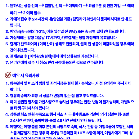
⇢
⇢
⇢
⇢
원하시는 상품 선택
출발일 선택
예약하기
요금구분 및 인원 기입
예약
⇢
하기
가예약 접수
가예약 접수 후 24시간 이내(영업일 기준) 담당자가 확인하여 문자메시지로 안내 드
립니다.
예약금(총 금액의 10%, 이후 일주일 전 완납) 또는 총 금액 결제 안내 드립니다.
가상계좌는 발행 다음날 17시까지, 카드결제는 당일 자정까지 유효합니다.
결제가 완료되어야 [
예약완료
] 상태로 전환되며, 결제 전 상품이 마감되었을 경우 예약
건이 취소됩니다.
결제완료 후 [예약확인/결제]에서 예약상태 확인 가능합니다.
온라인 예약 접수 시 취소/변경 규정에 동의한 것으로 간주됩니다.
예약 시 유의사항
왕복열차 및 버스의
방향 및 좌석지정은 절대 불가능
하오니, 이점 유의하여 주시기 바
랍니다.
경유역 승하차 요청 시 상품가 변동이 없는 점 참고 부탁드립니다.
이미 발권된 열차를
개인사정으로 놓치신 경우
에는 반환, 변경이 불가능하며,
개별적으
로 티켓 구매
하셔야 합니다.
상품별 최소 인원 부족으로 행사 취소 시 국내여행 표준 약관에 의거 당일여행-출발
24시간 전까지, 숙박여행-출발 48시간 전까지 안내 드립니다.
여행자는 여행 출발 이후 본인의 사정으로 숙박, 식사, 관광 등 여행요금에 포함된 서비
스를 제공받지 못한 경우
국내여행 표준약관 제10조 6항
에 의거, 여행사에게 그에 상