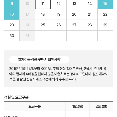
9
10
11
12
13
14
15
16
17
18
19
20
21
22
23
24
25
26
27
28
29
30
31
열차이용 상품 구매시 확인사항
2019년 1월 24일부터 KORAIL 무임 연령 확대로 인해, 만4세~만5세 유
아의 열차좌석배정을 원하지 않을시 열차료는 공제해드립니다. (단, 예약시
적용. 출발전 변경시 취소규정에 의거 수수료 부과)
객실 및 요금구분
요금구분
대인(원)
소인(원)