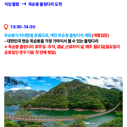
⇢
식당 출발
옥순봉 출렁다리 도착
13:30-14:30
옥순봉의 위대함을 온몸으로, 제천 옥순봉 출렁다리 체험
(개별입장)
- 대한민국 명승 옥순봉을 가장 가까이서 볼 수 있는 출렁다리
※ 옥순봉 출렁다리 휴무일 : 추석, 설날, 근로자의 날, 매주 월요일(월요일이
공휴일인 경우 다음 첫 번째 평일)