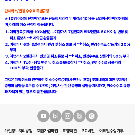
단체취소/변경 수수료 특별규정
※ 10명 이상의 단체예약 또는 단독행사의 경우
계약금 10%
를 납입하셔야 예약진행되
며, 아래의 취소 규정이 적용됩니다.
예약완료
(계약금 10%납입) ~
여행개시 7일전
까지 예약인원의 50%이상 변경 및
⇢
취소 통보시
계약금
환불불가
⇢
여행개시
6일~3일전
까지 변경 및 취소 통보 시
취소, 변경수수료 상품가의
20%
부과
⇢
여행개시
2일전
까지 변경 및 취소 통보 시
취소, 변경수수료 상품가의
50% 부과
⇢
여행개시
1일전~당일
변경 및 취소 통보/불참시
취소, 변경수수료 상품가의
100% 부과
,
환불불가
고객은 계약취소와 관련하여 취소수수료(여행사 인건비 포함) 부과내역에 대한 구체적인
증빙과 설명을 요구할 수 있으며, 여행사는 관련 증빙과 설명을 제시하고, 취소수수료 규정
과 차액이 있는 경우 이를 환급합니다.
개인정보처리방침
회원가입약관
여행약관
PC버전
이메일수집거부