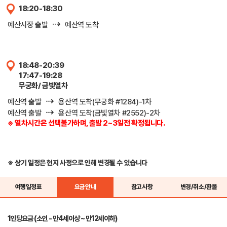
18:20-18:30
⇢
예산시장 출발
예산역 도착
18:48-20:39
17:47-19:28
무궁화/ 금빛열차
⇢
예산역 출발
용산역 도착(무궁화 #1284)-1차
⇢
예산역 출발
용산역 도착(금빛열차 #2552)-2차
※ 열차시간은 선택불가하며, 출발 2~3일전 확정됩니다.
※ 상기 일정은 현지 사정으로 인해 변경될 수 있습니다
여행일정표
요금안내
참고사항
변경/취소/환불
1인당요금 (소인 - 만4세이상 ~ 만12세이하)