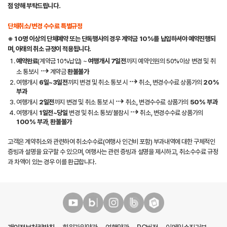
점 양해 부탁드립니다.
단체취소/변경 수수료 특별규정
※ 10명 이상의 단체예약 또는 단독행사의 경우
계약금 10%
를 납입하셔야 예약진행되
며, 아래의 취소 규정이 적용됩니다.
예약완료
(계약금 10%납입) ~
여행개시 7일전
까지 예약인원의 50%이상 변경 및 취
⇢
소 통보시
계약금
환불불가
⇢
여행개시
6일~3일전
까지 변경 및 취소 통보 시
취소, 변경수수료 상품가의
20%
부과
⇢
여행개시
2일전
까지 변경 및 취소 통보 시
취소, 변경수수료 상품가의
50% 부과
⇢
여행개시
1일전~당일
변경 및 취소 통보/불참시
취소, 변경수수료 상품가의
100% 부과
,
환불불가
고객은 계약취소와 관련하여 취소수수료(여행사 인건비 포함) 부과내역에 대한 구체적인
증빙과 설명을 요구할 수 있으며, 여행사는 관련 증빙과 설명을 제시하고, 취소수수료 규정
과 차액이 있는 경우 이를 환급합니다.