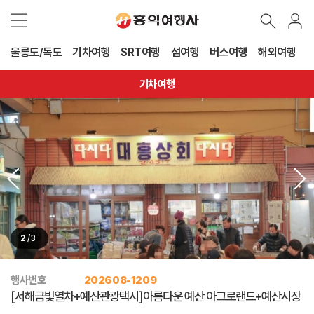
울릉도/독도
기차여행
SRT여행
섬여행
버스여행
해외여행
기차여행
2
/
3
행사번호
202608-1209
[서해금빛열차+예산관광택시]아름다운 예산 아그로랜드+예산시장