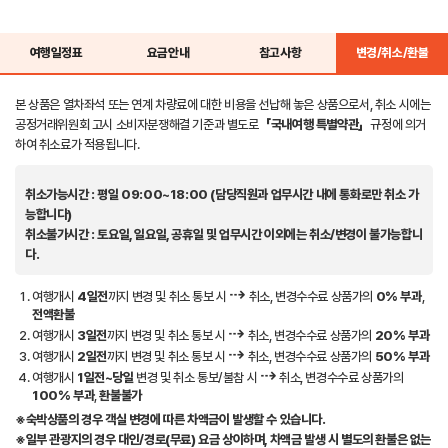
여행일정표
요금안내
참고사항
변경/취소/환불
본 상품은 열차좌석 또는 연계 차량료에 대한 비용을 선납해 놓은 상품으로서, 취소 시에는
공정거래위원회 고시 소비자분쟁해결 기준과 별도로
「국내여행 특별약관」
규정에 의거
하여 취소료가 적용됩니다.
취소가능시간
: 평일 09:00~18:00 (담당직원과 업무시간 내에 통화로만 취소 가
능합니다)
취소불가시간
: 토요일, 일요일, 공휴일 및 업무시간 이외에는 취소/변경이 불가능합니
다.
⇢
여행개시
4일전
까지 변경 및 취소 통보 시
취소, 변경수수료 상품가의
0% 부과
,
전액환불
⇢
여행개시
3일전
까지 변경 및 취소 통보 시
취소, 변경수수료 상품가의
20% 부과
⇢
여행개시
2일전
까지 변경 및 취소 통보 시
취소, 변경수수료 상품가의
50% 부과
⇢
여행개시
1일전~당일
변경 및 취소 통보/불참 시
취소, 변경수수료 상품가의
100% 부과
,
환불불가
※숙박상품의 경우 객실 변경에 따른 차액금이 발생할 수 있습니다.
※일부 관광지의 경우 대인/경로(무료) 요금 상이하며, 차액금 발생 시 별도의 환불은 없는