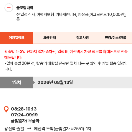
불포함내역
전 일정 식사, 여행자보험, 기타개인비용, 입장료(아그로랜드 10,000원),
등
여행일정표
요금안내
참고사항
변경/취소/환불
※ 출발 1~3일 전까지 열차 승차권, 일정표, 예산택시 차량 정보를 휴대폰으로 전송
해드립니다.
•열차 출발 20분 전, 탑승역 대합실 전광판 열차 타는 곳 확인 후 개별 탑승 일정입
니다.
1일차
2026년 08월 13일
08:28-10:13
07:24-09:19
금빛열차/ 무궁화
⇢
용산역 출발
예산역 도착(금빛열차 #2551)-1차