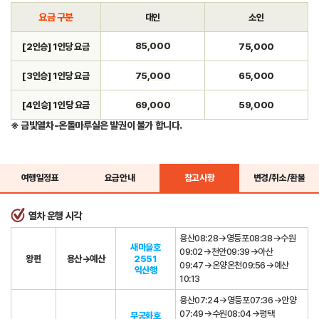
요금 구분
대인
소인
85,000
[2인승] 1인당 요금
75,000
[3인승] 1인당 요금
75,000
65,000
[4인승] 1인당 요금
69,000
59,000
※ 금빛열차-온돌마루실은 발권이 불가 합니다.
여행일정표
요금안내
참고사항
변경/취소/환불
열차 운행 시각
용산08:28→영등포08:38→수원
새마을호
09:02→천안09:39→아산
왕편
용산→예산
2551
09:47→온양온천09:56→예산
익산행
10:13
용산07:24→영등포07:36→안양
07:49→수원08:04→평택
무궁화호