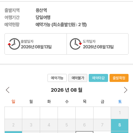
출발지역
용산역
여행기간
당일여행
예약현황
예약가능 (최소출발인원 : 2 명)
출발일자
도착일자
2026년 08월 13일
2026년 08월 13일
예약가능
예약불가
예약마감
출발확정
2026 년 08 월
일
월
화
수
목
금
토
1
2
3
4
5
6
7
8