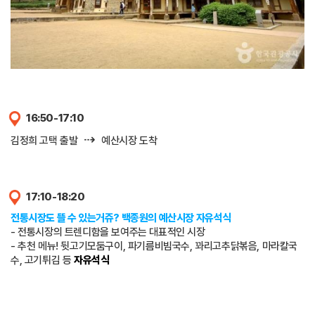
16:50-17:10
⇢
김정희 고택 출발
예산시장 도착
17:10-18:20
전통시장도 뜰 수 있는거쥬? 백종원의 예산시장 자유석식
- 전통시장의 트렌디함을 보여주는 대표적인 시장
- 추천 메뉴! 뒷고기모둠구이, 파기름비빔국수, 꽈리고추닭볶음, 마라칼국
수, 고기튀김 등
자유석식