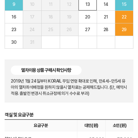
9
10
11
12
13
14
15
16
17
18
19
20
21
22
23
24
25
26
27
28
29
30
31
열차이용 상품 구매시 확인사항
2019년 1월 24일부터 KORAIL 무임 연령 확대로 인해, 만4세~만5세 유
아의 열차좌석배정을 원하지 않을시 열차료는 공제해드립니다. (단, 예약시
적용. 출발전 변경시 취소규정에 의거 수수료 부과)
객실 및 요금구분
요금구분
대인(원)
소인(원)