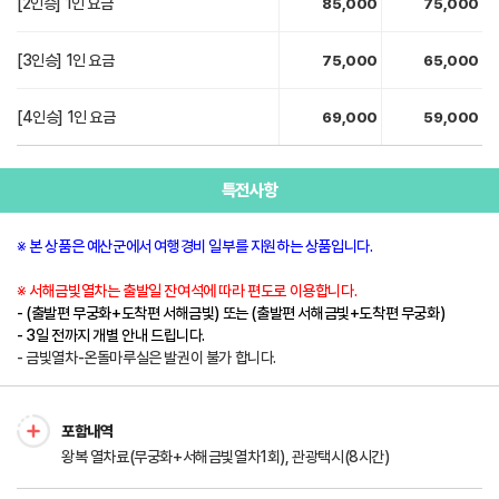
[2인승] 1인 요금
85,000
75,000
[3인승] 1인 요금
75,000
65,000
[4인승] 1인 요금
69,000
59,000
특전사항
※ 본 상품은 예산군에서 여행경비 일부를 지원하는 상품입니다.
※ 서해금빛열차는 출발일 잔여석에 따라 편도로 이용합니다.
- (출발편 무궁화+도착편 서해금빛) 또는 (출발편 서해금빛+도착편 무궁화)
- 3일 전까지 개별 안내 드립니다.
- 금빛열차-온돌마루실은 발권이 불가 합니다.
포함내역
왕복 열차료(무궁화+서해금빛열차1회), 관광택시(8시간)