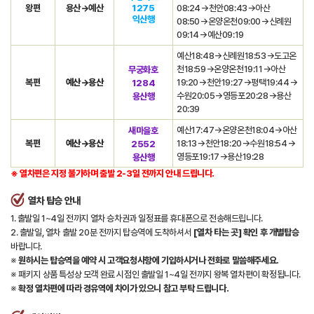
왕편
용산→예산
1275
08:24→천안08:43→아산
익산행
08:50→온양온천09:00→신례원
09:14→예산09:19
예산18:48→신례원18:53→도고온
천18:59→온양온천19:11→아산
무궁화호
복편
예산→용산
19:20→천안19:27→평택19:44→
1284
수원20:05→영등포20:28→용산
용산행
20:39
예산17:47→온양온천18:04→아산
새마을호
복편
예산→용산
18:13→천안18:20→수원18:54→
2552
영등포19:17→용산19:28
용산행
※ 열차편은 지정 불가하며 출발 2-3일 전까지 안내 드립니다.
열차 탑승 안내
1. 출발일 1~4일 전까지 열차 승차권과 일정표를 휴대폰으로 전송해드립니다.
2. 출발일, 열차 출발 20분 전까지 탑승역에 도착하셔서
[열차 타는 곳] 확인 후 개별탑승
바랍니다.
※
원하시는 탑승역을 예약 시 고객요청사항에 기입하시거나 전화로 말씀해주세요.
※ 패키지 상품 특성상 모객 완료 시점인 출발일 1~4일 전까지 왕복 열차편이 확정됩니다.
※
확정 열차편에 따라 경유역에 차이가 있으니 참고 부탁 드립니다.