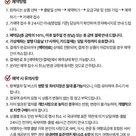
예약방법
⇢
⇢
⇢
⇢
원하시는 상품 선택
출발일 선택
예약하기
요금구분 및 인원 기입
예약
⇢
하기
가예약 접수
가예약 접수 후 24시간 이내(영업일 기준) 담당자가 확인하여 문자메시지로 안내 드립
니다.
예약금(총 금액의 10%, 이후 일주일 전 완납) 또는 총 금액 결제 안내 드립니다.
가상계좌는 발행 다음날 17시까지, 카드결제는 당일 자정까지 유효합니다.
결제가 완료되어야 [
예약완료
] 상태로 전환되며, 결제 전 상품이 마감되었을 경우 예약
건이 취소됩니다.
결제완료 후 [예약확인/결제]에서 예약상태 확인 가능합니다.
온라인 예약 접수 시 취소/변경 규정에 동의한 것으로 간주됩니다.
예약 시 유의사항
왕복열차 및 버스의
방향 및 좌석지정은 절대 불가능
하오니, 이점 유의하여 주시기 바
랍니다.
경유역 승하차 요청 시 상품가 변동이 없는 점 참고 부탁드립니다.
이미 발권된 열차를
개인사정으로 놓치신 경우
에는 반환, 변경이 불가능하며,
개별적으
로 티켓 구매
하셔야 합니다.
상품별 최소 인원 부족으로 행사 취소 시 국내여행 표준 약관에 의거 당일여행-출발
24시간 전까지, 숙박여행-출발 48시간 전까지 안내 드립니다.
여행자는 여행 출발 이후 본인의 사정으로 숙박, 식사, 관광 등 여행요금에 포함된 서비
스를 제공받지 못한 경우
국내여행 표준약관 제10조 6항
에 의거, 여행사에게 그에 상