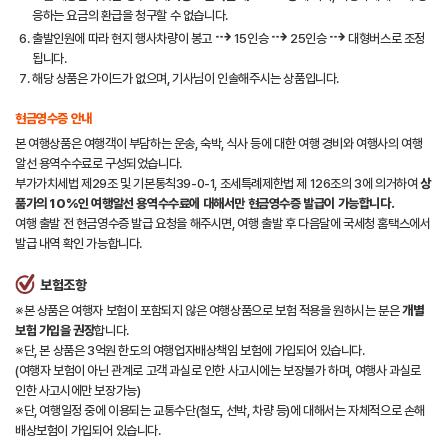
응하는 요금의 환급을 청구할 수 없습니다.
⇢
⇢
⇢
출발인원에 따라 현지 행사차량이 봉고
15인승
25인승
대형버스로 조정
됩니다.
해당 상품은 가이드가 없으며, 기사님이 인솔해주시는 상품입니다.
현금영수증 안내
본 여행상품은 여행객이 부담하는 운송, 숙박, 식사 등에 대한 여행 경비와 여행사의 여행
알선 용역수수료로 구성되었습니다.
부가가치세법 제29조 및 기본통칙39-0-1, 조세특례제한법 제 126조의 3에 의거하여
상
품가의 10%인 여행알선 용역수수료에 대해서만 현금영수증 발급이 가능합니다.
여행 출발 전 현금영수증 발급 요청을 해주시면, 여행 출발 후 다음달에 국세청 홈택스에서
발급 내역 확인 가능합니다.
보험조항
※본 상품은 여행자 보험이 포함되지 않은 여행상품으로 보험 적용을 원하시는 분은
개별
보험 가입을 권장
합니다.
※단, 본 상품은 3억원 한도의 여행업자배상책임 보험에 가입되어 있습니다.
(여행자 보험이 아닌 관계로 고객 과실로 인한 사고시에는 보장불가 하며, 여행사 과실로
인한 사고시에만 보장가능)
※단, 여행일정 중에 이용되는 교통수단(철도, 선박, 차량 등)에 대해서는 자체적으로 손해
배상보험이 가입되어 있습니다.