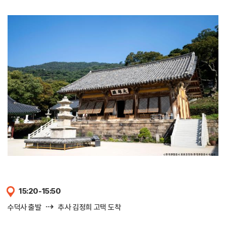
15:20-15:50
⇢
수덕사 출발
추사 김정희 고택 도착