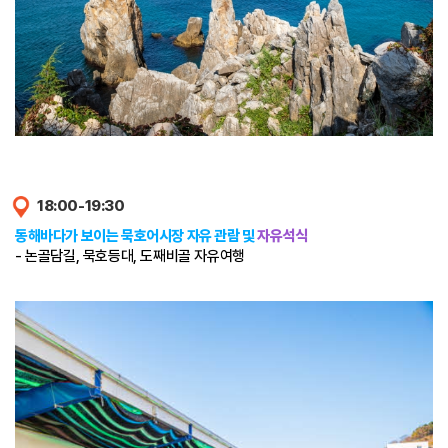
18:00-19:30
동해바다가 보이는 묵호어시장 자유 관람 및
자유석식
- 논골담길, 묵호등대, 도째비골 자유여행