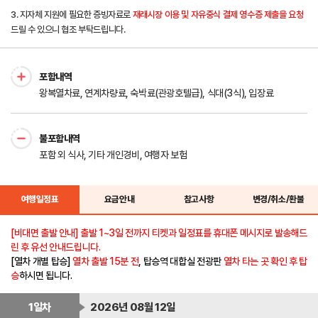
3. 지자체 지원에 필요한 증빙자료로
재래시장 이용 및 자유중식 결제 영수증 제출을 요청
드릴 수 있으니 협조 부탁드립니다.
포함내역
왕복열차료, 연계차량료, 숙박료(관광호텔급), 식대(3식), 입장료
불포함내역
포함 외 식사, 기타 개인경비, 여행자 보험
여행일정표
요금안내
참고사항
변경/취소/환불
[비대면 출발 안내]
출발 1~3일 전까지
티켓과 일정표를 휴대폰 메시지로 발송해드
린 후 유선 안내드립니다.
[열차 개별 탑승]
열차 출발 15분 전
, 탑승역 대합실 전광판
열차 타는 곳 확인 후 탑
승
하시면 됩니다.
1일차
2026년 08월 12일