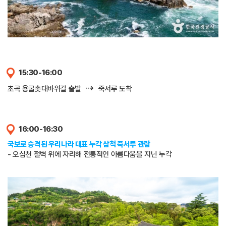
15:30-16:00
⇢
초곡 용굴촛대바위길 출발
죽서루 도착
16:00-16:30
국보로 승격된 우리나라 대표 누각 삼척 죽서루 관람
- 오십천 절벽 위에 자리해 전통적인 아름다움을 지닌 누각