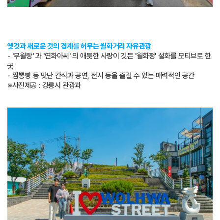
옛것과 새로운 것의 경계를 허무는 월화거리 자유관광
- '무월랑' 과 '연화아씨' 의 애틋한 사랑이 깃든 '월화정' 설화를 모티브로 한
곳
- 짬뽕빵 등 맛난 간식과 공연, 전시 등을 즐길 수 있는 매력적인 공간
※사진제공 : 강릉시 관광과