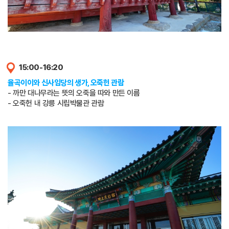
15:00-16:20
율곡이이와 신사임당의 생가, 오죽헌 관람
- 까만 대나무라는 뜻의 오죽을 따와 만든 이름
- 오죽헌 내 강릉 시립박물관 관람