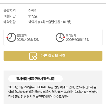
출발지역
청량리
여행기간
1박2일
예약현황
예약가능 (최소출발인원 : 10 명)
출발일자
도착일자
2026년 08월 12일
2026년 08월 13일
열차이용 상품 구매시 확인사항
2019년 1월 24일부터 KORAIL 무임 연령 확대로 인해, 만4세~만5세 유
아의 열차좌석배정을 원하지 않을시 열차료는 공제해드립니다. (단, 예약시
적용. 출발전 변경시 취소규정에 의거 수수료 부과)