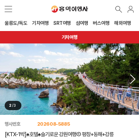
울릉도/독도
기차여행
SRT여행
섬여행
버스여행
해외여행
기차여행
3
/
3
행사번호
202608-5885
[KTX-1박]♠호텔♠슬기로운 강원여행① 평창+동해+강릉