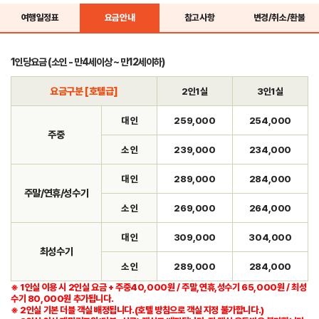
여행일정표
요금안내
참고사항
변경/취소/환불
1인당요금 (소인 - 만4세이상 ~ 만12세이하)
요금구분 [호텔급]
2인1실
3인1실
대 인
259,000
254,000
주중
소 인
239,000
234,000
대 인
289,000
284,000
주말/연휴/성수기
소 인
269,000
264,000
대 인
309,000
304,000
최성수기
소 인
289,000
284,000
※ 1인실 이용 시 2인실 요금 + 주중40,000원 / 주말,연휴,성수기 65,000원 / 최성
수기 80,000원 추가됩니다.
※ 2인실 기본 더블 객실 배정됩니다.(호텔 방침으로 객실 지정 불가합니다.)