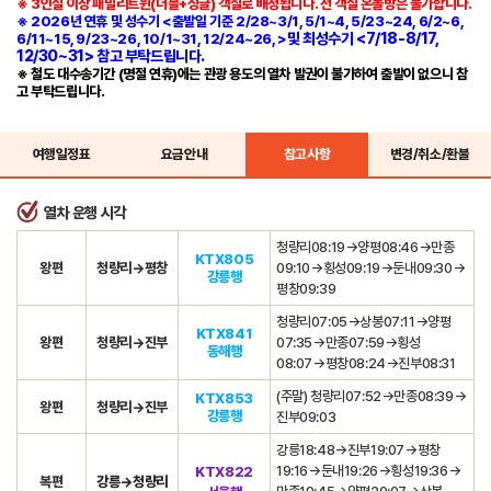
※ 3인실 이상 패밀리트윈(더블+싱글) 객실로 배정됩니다. 전 객실 온돌방은 불가합니다.
※ 2026년 연휴 및 성수기 <출발일 기준 2/28~3/1, 5/1~4, 5/23~24, 6/2~6,
및 최성수기 <7/18-8/17,
6/11~15, 9/23~26, 10/1~31, 12/24~26, >
12/30~31> 참고 부탁드립니다.
※ 철도 대수송기간 (명절 연휴)에는 관광 용도의 열차 발권이 불가하여 출발이 없으니 참
고 부탁드립니다.
여행일정표
요금안내
참고사항
변경/취소/환불
열차 운행 시각
청량리08:19→양평08:46→만종
KTX805
왕편
청량리→평창
09:10→횡성09:19→둔내09:30→
강릉행
평창09:39
청량리07:05→상봉07:11→양평
KTX841
왕편
청량리→진부
07:35→만종07:59→횡성
동해행
08:07→평창08:24→진부08:31
(주말) 청량리07:52→만종08:39→
KTX853
왕편
청량리→진부
강릉행
진부09:03
강릉18:48→진부19:07→평창
19:16→둔내19:26→횡성19:36→
KTX822
복편
강릉→청량리