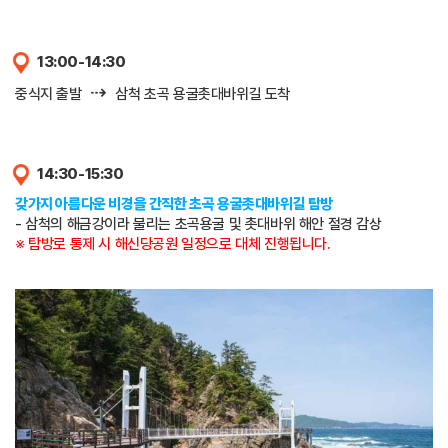
13:00-14:30
⇢
중식지 출발
삼척 초곡 용굴촛대바위길 도착
14:30-15:30
갖가지 아름다운 비경을 간직한 초곡 용굴촛대바위길 탐방
- 삼척의 해금강이라 불리는 초곡용굴 및 촛대바위 해안 절경 감상
※ 탐방로 통제 시 해신당공원 일정으로 대체 진행됩니다.