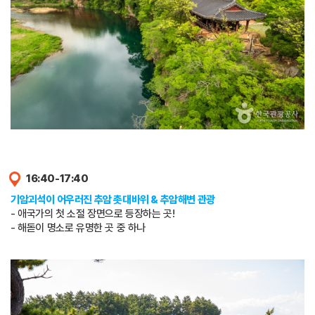
16:40-17:40
기암괴석이 어우러진 추암 촛대바위 & 추암해변 관광
- 애국가의 첫 소절 장면으로 등장하는 곳!
- 해돋이 명소로 유명한 곳 중 하나