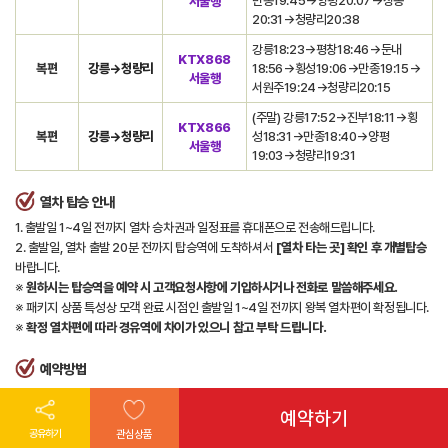
만종19:45→양평20:07→상봉
서울행
20:31→청량리20:38
강릉18:23→평창18:46→둔내
KTX868
복편
강릉→청량리
18:56→횡성19:06→만종19:15→
서울행
서원주19:24→청량리20:15
(주말) 강릉17:52→진부18:11→횡
KTX866
복편
강릉→청량리
성18:31→만종18:40→양평
서울행
19:03→청량리19:31
열차 탑승 안내
1. 출발일 1~4일 전까지 열차 승차권과 일정표를 휴대폰으로 전송해드립니다.
2. 출발일, 열차 출발 20분 전까지 탑승역에 도착하셔서
[열차 타는 곳] 확인 후 개별탑승
바랍니다.
※
원하시는 탑승역을 예약 시 고객요청사항에 기입하시거나 전화로 말씀해주세요.
※ 패키지 상품 특성상 모객 완료 시점인 출발일 1~4일 전까지 왕복 열차편이 확정됩니다.
※
확정 열차편에 따라 경유역에 차이가 있으니 참고 부탁 드립니다.
예약방법
⇢
⇢
⇢
⇢
원하시는 상품 선택
출발일 선택
예약하기
요금구분 및 인원 기입
예약
⇢
예약하기
하기
가예약 접수
공유하기
관심상품
가예약 접수 후 24시간 이내(영업일 기준) 담당자가 확인하여 문자메시지로 안내 드립