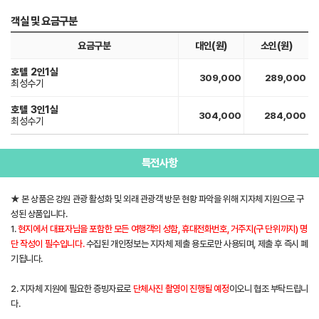
객실 및 요금구분
요금구분
대인(원)
소인(원)
호텔
2인1실
309,000
289,000
최성수기
호텔
3인1실
304,000
284,000
최성수기
특전사항
★ 본 상품은 강원 관광 활성화 및 외래 관광객 방문 현황 파악을 위해 지자체 지원으로 구
성된 상품입니다.
1.
현지에서 대표자님을 포함한 모든 여행객의 성함, 휴대전화번호, 거주지(구 단위까지) 명
단 작성이 필수입니다.
수집된 개인정보는 지자체 제출 용도로만 사용되며, 제출 후 즉시 폐
기됩니다.
2. 지자체 지원에 필요한 증빙자료로
단체사진 촬영이 진행될 예정
이오니 협조 부탁드립니
다.