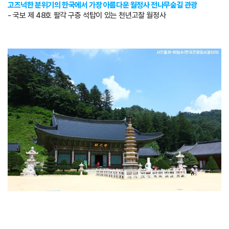
고즈넉한 분위기의 한국에서 가장 아름다운 월정사 전나무숲길 관광
- 국보 제 48호 팔각 구층 석탑이 있는 천년고찰 월정사