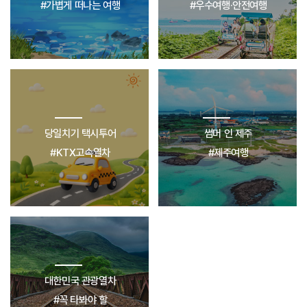
#가볍게 떠나는 여행
#우수여행·안전여행
당일치기 택시투어
썸머 인 제주
#KTX고속열차
#제주여행
대한민국 관광열차
#꼭 타봐야 할