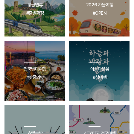
황금연휴
2026 가을여행
#출발확정
#OPEN
전국별미여행
아름다운섬
#맛중의맛
#섬여행
호텔숙박
KTX타고 전국여행