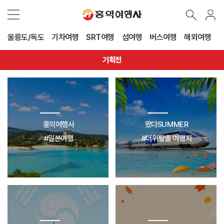
울릉도/독도
기차여행
SRT여행
섬여행
버스여행
해외여행
기획전
홍익여행사
왔다SUMMER
#일본여행
#더위탈출 여행지