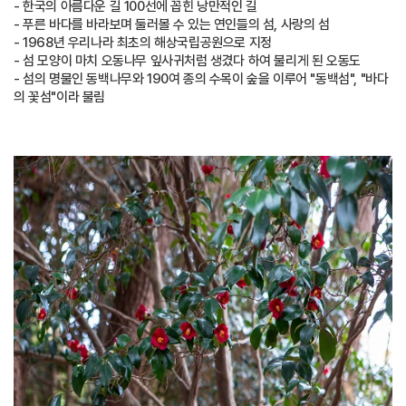
- 한국의 아름다운 길 100선에 꼽힌 낭만적인 길
- 푸른 바다를 바라보며 둘러볼 수 있는 연인들의 섬, 사랑의 섬
- 1968년 우리나라 최초의 해상국립공원으로 지정
- 섬 모양이 마치 오동나무 잎사귀처럼 생겼다 하여 불리게 된 오동도
- 섬의 명물인 동백나무와 190여 종의 수목이 숲을 이루어 "동백섬", "바다
의 꽃섬"이라 불림