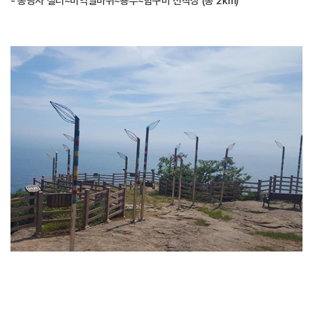
- 송광사 절터~미역널바위~용두~함구미 선착장 (총 2km)