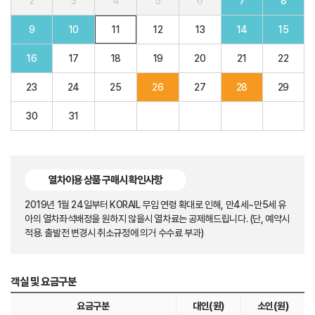
2
3
4
5
6
7
8
9
10
11
12
13
14
15
16
17
18
19
20
21
22
23
24
25
26
27
28
29
30
31
열차이용 상품 구매시 확인사항
2019년 1월 24일부터 KORAIL 무임 연령 확대로 인해, 만4세~만5세 유
아의 열차좌석배정을 원하지 않을시 열차료는 공제해드립니다. (단, 예약시
적용. 출발전 변경시 취소규정에 의거 수수료 부과)
객실 및 요금구분
요금구분
대인(원)
소인(원)