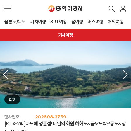
울릉도/독도
기차여행
SRT여행
섬여행
버스여행
해외여행
기차여행
3
/
3
행사번호
202608-2759
[KTX-2박]다도해 명품섬! 비밀의 화원 하화도&금오도&오동도&낭