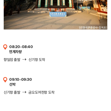
08:20-08:40
연계차량
⇢
향일암 출발
신기항 도착
09:10-09:30
선박
⇢
신기항 출발
금오도여천항 도착