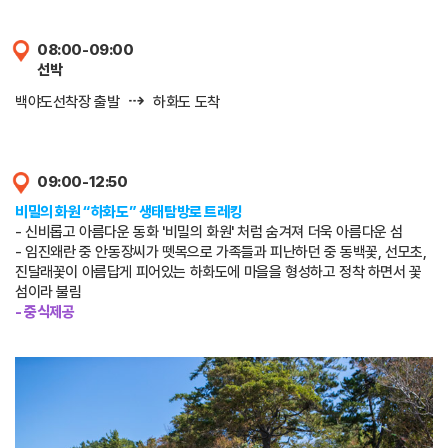
08:00-09:00
선박
⇢
백야도선착장 출발
하화도 도착
09:00-12:50
비밀의 화원 “하화도” 생태탐방로 트레킹
- 신비롭고 아름다운 동화 '비밀의 화원' 처럼 숨겨져 더욱 아름다운 섬
- 임진왜란 중 안동장씨가 뗏목으로 가족들과 피난하던 중 동백꽃, 선모초,
진달래꽃이 아름답게 피어있는 하화도에 마을을 형성하고 정착 하면서 꽃
섬이라 불림
- 중식제공