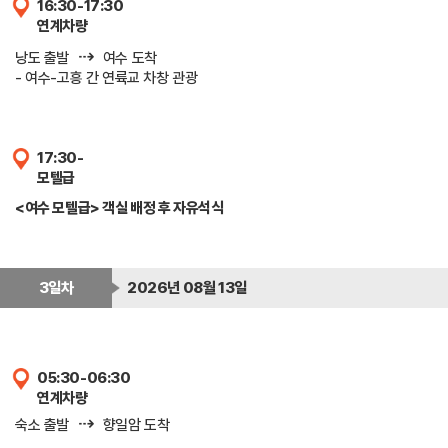
16:30-17:30
연계차량
⇢
낭도 출발
여수 도착
- 여수-고흥 간 연륙교 차창 관광
17:30-
모텔급
<여수 모텔급> 객실 배정 후 자유석식
3일차
2026년 08월 13일
05:30-06:30
연계차량
⇢
숙소 출발
향일암 도착