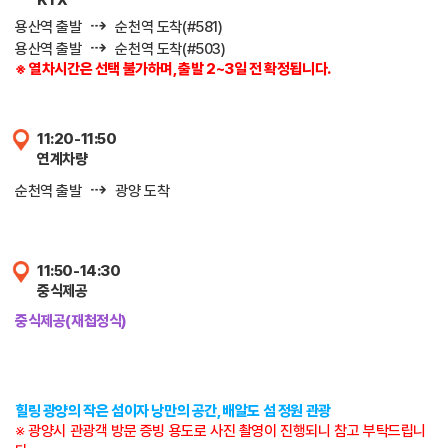
KTX
⇢
용산역 출발
순천역 도착(#581)
⇢
용산역 출발
순천역 도착(#503)
※ 열차시간은 선택 불가하며, 출발 2~3일 전 확정됩니다.
11:20-11:50
연계차량
⇢
순천역 출발
광양 도착
11:50-14:30
중식제공
중식제공(재첩정식)
힐링 광양의 작은 섬이자 낭만의 공간, 배알도 섬 정원 관광
※ 광양시 관광객 방문 증빙 용도로 사진 촬영이 진행되니 참고 부탁드립니