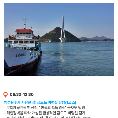
09:30-12:30
명성황후가 사랑한 섬! 금오도 비렁길 탐방(1코스)
- 문화체육관광부 선정 " 한국의 으뜸명소" 금오도 탐방
- 해안절벽을 따라 개설된 환상적인 금오도 비렁길 걷기