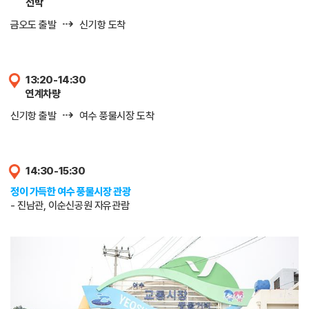
선박
⇢
금오도 출발
신기항 도착
13:20-14:30
연계차량
⇢
신기항 출발
여수 풍물시장 도착
14:30-15:30
정이 가득한 여수 풍물시장 관광
- 진남관, 이순신공원 자유관람