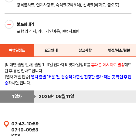
왕복열차료, 연계차량료, 숙식료(2박5식), 선박료(하화도, 금오도)
불포함내역
포함 외 식사, 기타 개인비용, 여행자보험
여행일정표
요금안내
참고사항
변경/취소/환불
[비대면 출발 안내] 출발 1~3일 전까지 티켓과 일정표를
휴대폰 메시지로 발송
해드
린 후 유선 안내드립니다.
[열차 개별 탑승]
열차 출발 15분 전, 탑승역 대합실 전광판
열차 타는 곳
확인 후 탑
승
하시면 됩니다.
1일차
2026년 08월 11일
07:43-10:59
07:10-09:55