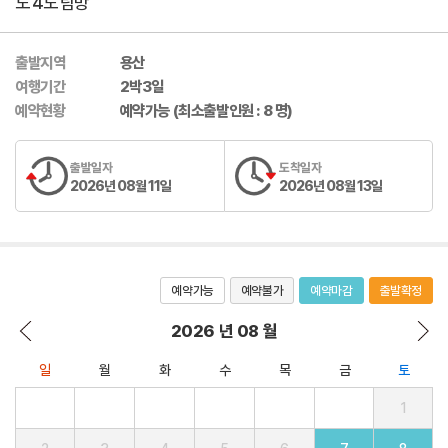
도 4도 탐방
출발지역
용산
여행기간
2박3일
예약현황
예약가능 (최소출발인원 : 8 명)
출발일자
도착일자
2026년 08월 11일
2026년 08월 13일
예약가능
예약불가
예약마감
출발확정
2026 년 08 월
일
월
화
수
목
금
토
1