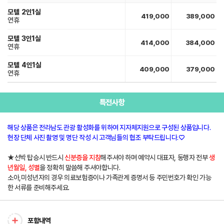
모텔
2인1실
419,000
389,000
연휴
모텔
3인1실
414,000
384,000
연휴
모텔
4인1실
409,000
379,000
연휴
특전사항
해당 상품은 전라남도 관광 활성화를 위하여 지자체지원으로 구성된 상품입니다.
현장 단체 사진 촬영 및 명단 작성 시 고객님들의 협조 부탁드립니다.♡
★선박 탑승시 반드시
신분증을 지참
해주셔야 하며 예약시 대표자, 동행자 전부
생
년월일, 성별
을 정확히 말씀해 주셔야합니다.
소아,미성년자의 경우 의료보험증이나 가족관계 증명서 등 주민번호가 확인 가능
한 서류를 준비해주세요.
포함내역