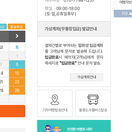
제주여행
070-7784-1257
여행자보
평일
09:00-18:00
(토·일,공휴일휴무)
위로 
가상계좌(무통장입금) 발급안내
결제건별로 부여되는
일회성 입금계좌
금
토
를 고객님께 문자로 발송해 드립니다.
1
입금완료
시 예악자(고객님)에게 문자
메세지로
"입금완료"
안내 문자 발송.
7
8
14
15
가상계좌안내
21
22
28
29
기차여행탑승안내
울릉도셔틀버스탑승
안전한 여행의 시작!