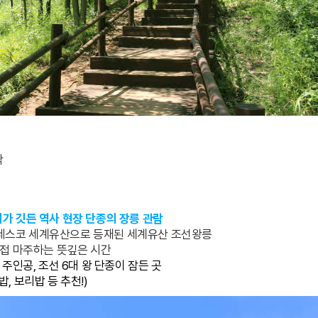
착
가 깃든 역사 현장
단종의 장릉 관람
일 유네스코 세계유산으로 등재된 세계유산 조선왕릉
직접 마주하는 뜻깊은 시간
 주인공, 조선 6대 왕 단종이 잠든 곳
, 보리밥 등 추천!)