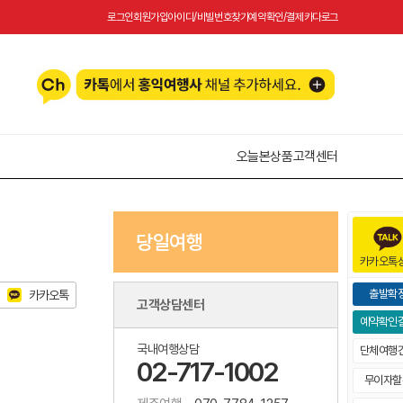
로그인
회원가입
아이디/비빌번호찾기
예약확인/결제
카다로그
오늘본상품
고객센터
당일여행
카카오톡
출발확
카카오톡
고객상담센터
예약확인
국내여행상담
단체여행
02-717-1002
무이자할