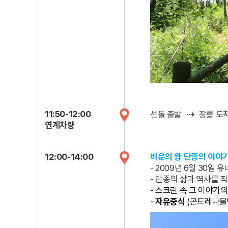
⇢
11:50-12:00
선돌 출발
장릉 도
연계차량
12:00-14:00
비운의 왕 단종의 이야기
- 2009년 6월 30
- 단종의 삶과 역사를 
- 스크린 속 그 이야기의
-
자유중식
(곤드레나물밥