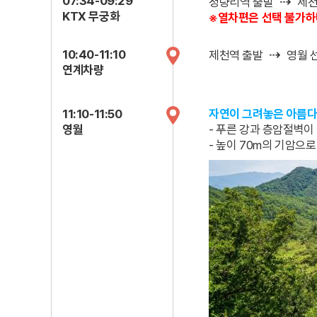
⇢
07:34-09:29
청량리역 출발
제천
KTX 무궁화
※열차편은 선택 불가하며
⇢
10:40-11:10
제천역 출발
영월 
연계차량
11:10-11:50
자연이 그려놓은 아름다
영월
- 푸른 강과 층암절벽이
- 높이 70m의 기암