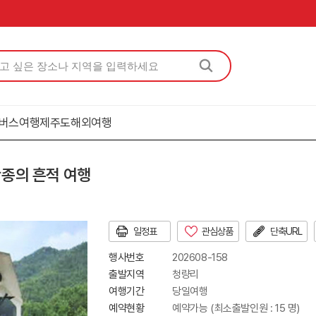
버스여행
제주도
해외여행
단종의 흔적 여행
일정표
관심상품
단축URL
행사번호
202608-158
출발지역
청량리
여행기간
당일여행
예약현황
예약가능 (최소출발인원 : 15 명)