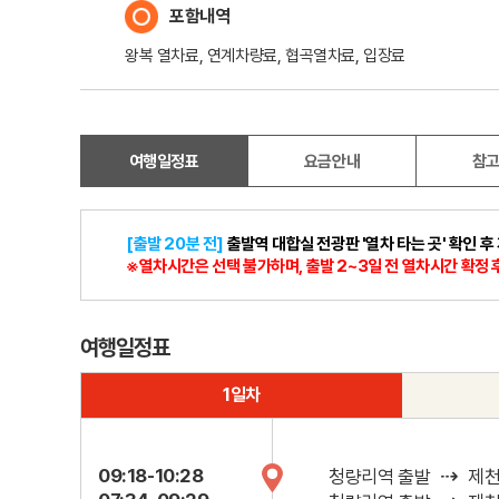
포함내역
왕복 열차료, 연계차량료, 협곡열차료, 입장료
여행일정표
요금안내
참
[출발 20분 전]
출발역
대합실 전광판 '열차 타는 곳' 확인 후
※열차시간은 선택 불가하며, 출발 2~3일 전 열차시간 확정 후
여행일정표
1일차
⇢
09:18-10:28
청량리역 출발
제천역