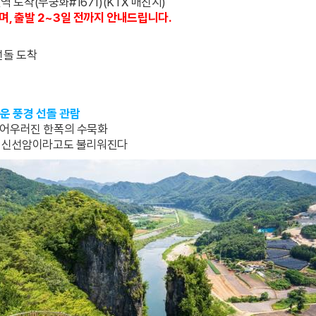
역 도착(무궁화#1671)(KTX 매진시)
, 출발 2~3일 전까지 안내드립니다.
선돌 도착
운 풍경 선돌 관람
 어우러진 한폭의 수묵화
으로 신선암이라고도 불리워진다