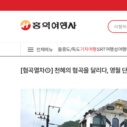
울릉도/독도
기차여행
SRT여행
섬여행
전체메뉴
[협곡열차①] 천혜의 협곡을 달리다, 영월 