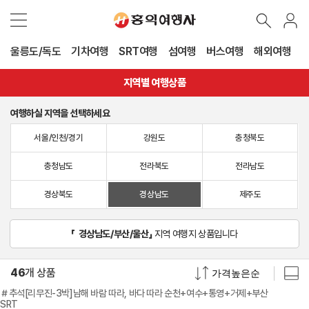
울릉도/독도
기차여행
SRT여행
섬여행
버스여행
해외여행
지역별 여행상품
여행하실 지역을 선택하세요
서울/인천/경기
강원도
충청북도
충청남도
전라북도
전라남도
경상북도
경상남도
제주도
「
경상남도/부산/울산
」
지역 여행지 상품입니다
46
개 상품
＃추석[리무진-3박]남해 바람 따라, 바다 따라 순천+여수+통영+거제+부산
SRT