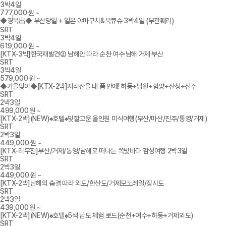
3박4일
777,000
원 ~
◆경북出◆ 부산당일 + 일본 야마구치&북큐슈 3박4일 (부관훼리)
SRT
3박4일
619,000
원 ~
[KTX-3박]한국재발견② 남해안 따라 순천·여수·남해·거제·부산
SRT
3박4일
579,000
원 ~
◆가을맞이◆[KTX-2박]지리산을 내 품 안에! 하동+남원+함양+산청+진주
SRT
2박3일
499,000
원 ~
[KTX-2박](NEW)♠호텔♠빛깔고운 올인원 미식여행(부산/마산/진주/통영/거제)
SRT
2박3일
449,000
원 ~
[KTX-리무진]부산/거제/통영/남해로 떠나는 쪽빛바다 감성여행 2박3일
SRT
2박3일
449,000
원 ~
[KTX-2박]남해의 숨결 따라 외도/한산도/거제모노레일/장사도
SRT
2박3일
439,000
원 ~
[KTX-2박](NEW)♠호텔♠5색 남도 체험 로드(순천+여수+하동+거제외도)
SRT