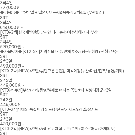
3박4일
777,000
원 ~
◆경북出◆ 부산당일 + 일본 야마구치&북큐슈 3박4일 (부관훼리)
SRT
3박4일
619,000
원 ~
[KTX-3박]한국재발견② 남해안 따라 순천·여수·남해·거제·부산
SRT
3박4일
579,000
원 ~
◆가을맞이◆[KTX-2박]지리산을 내 품 안에! 하동+남원+함양+산청+진주
SRT
2박3일
499,000
원 ~
[KTX-2박](NEW)♠호텔♠빛깔고운 올인원 미식여행(부산/마산/진주/통영/거제)
SRT
2박3일
449,000
원 ~
[KTX-리무진]부산/거제/통영/남해로 떠나는 쪽빛바다 감성여행 2박3일
SRT
2박3일
449,000
원 ~
[KTX-2박]남해의 숨결 따라 외도/한산도/거제모노레일/장사도
SRT
2박3일
439,000
원 ~
[KTX-2박](NEW)♠호텔♠5색 남도 체험 로드(순천+여수+하동+거제외도)
SRT