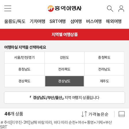
울릉도/독도
기차여행
SRT여행
섬여행
버스여행
해외여행
지역별 여행상품
여행하실 지역을 선택하세요
서울/인천/경기
강원도
충청북도
충청남도
전라북도
전라남도
경상북도
경상남도
제주도
「
경상남도/부산/울산
」
지역 여행지 상품입니다
46
개 상품
＃추석[리무진-3박]남해 바람 따라, 바다 따라 순천+여수+통영+거제+부산
SRT