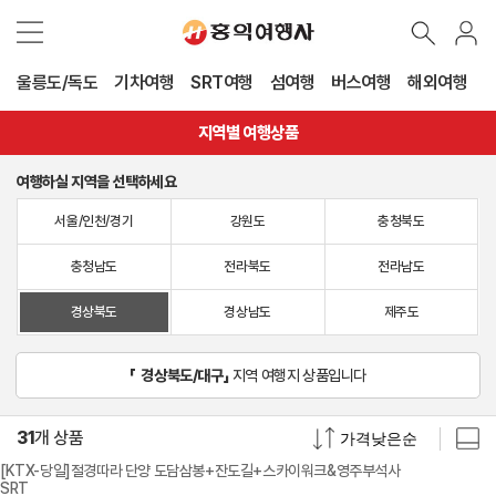
울릉도/독도
기차여행
SRT여행
섬여행
버스여행
해외여행
지역별 여행상품
여행하실 지역을 선택하세요
서울/인천/경기
강원도
충청북도
충청남도
전라북도
전라남도
경상북도
경상남도
제주도
「
경상북도/대구
」
지역 여행지 상품입니다
31
개 상품
[KTX-당일]절경따라 단양 도담삼봉+잔도길+스카이워크&영주부석사
SRT