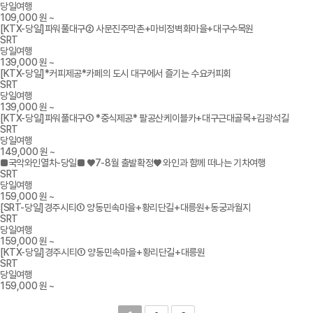
당일여행
109,000
원 ~
[KTX-당일]파워풀대구② 사문진주막촌+마비정벽화마을+대구수목원
SRT
당일여행
139,000
원 ~
[KTX-당일]*커피제공*카페의 도시 대구에서 즐기는 수요커피회
SRT
당일여행
139,000
원 ~
[KTX-당일]파워풀대구① *중식제공* 팔공산케이블카+대구근대골목+김광석길
SRT
당일여행
149,000
원 ~
■국악와인열차-당일■ ♥7-8월 출발확정♥ 와인과 함께 떠나는 기차여행
SRT
당일여행
159,000
원 ~
[SRT-당일]경주시티① 양동민속마을+황리단길+대릉원+동궁과월지
SRT
당일여행
159,000
원 ~
[KTX-당일]경주시티① 양동민속마을+황리단길+대릉원
SRT
당일여행
159,000
원 ~