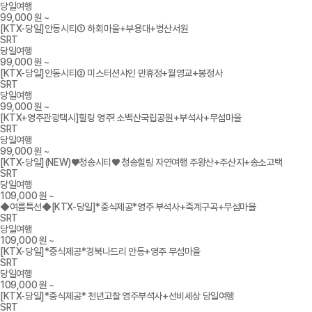
당일여행
99,000
원 ~
[KTX-당일]안동시티① 하회마을+부용대+병산서원
SRT
당일여행
99,000
원 ~
[KTX-당일]안동시티② 미스터션샤인 만휴정+월영교+봉정사
SRT
당일여행
99,000
원 ~
[KTX+영주관광택시]힐링 영주! 소백산국립공원+부석사+무섬마을
SRT
당일여행
99,000
원 ~
[KTX-당일](NEW)♥청송시티♥ 청송힐링 자연여행 주왕산+주산지+송소고택
SRT
당일여행
109,000
원 ~
◆여름특선◆[KTX-당일]*중식제공*영주 부석사+죽계구곡+무섬마을
SRT
당일여행
109,000
원 ~
[KTX-당일]*중식제공*경북나드리 안동+영주 무섬마을
SRT
당일여행
109,000
원 ~
[KTX-당일]*중식제공* 천년고찰 영주부석사+선비세상 당일여행
SRT