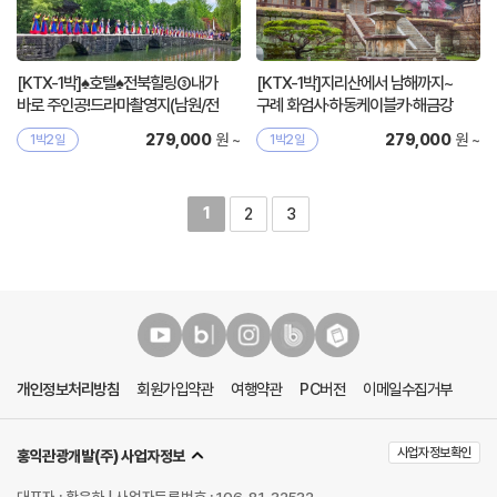
[KTX-1박]♠호텔♠전북힐링③내가
[KTX-1박]지리산에서 남해까지~
바로 주인공!드라마촬영지(남원/전
구례 화엄사·하동케이블카·해금강
주/익산)
원 ~
원 ~
279,000
279,000
1박2일
1박2일
1
2
3
개인정보처리방침
회원가입약관
여행약관
PC버전
이메일수집거부
사업자정보확인
홍익관광개발(주) 사업자정보