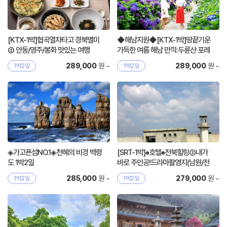
[KTX-1박]협곡열차타고 경북별미
◆해남지원◆[KTX-1박]땅끝기운
② 안동/영주/봉화 맛있는 여행
가득한 여름 해남 만끽:두륜산·포레
스트수목원
원 ~
원 ~
289,000
289,000
1박2일
1박2일
◈가고픈섬NO.1◈천혜의 비경 백령
[SRT-1박]♠호텔♠전북힐링③내가
도 1박2일
바로 주인공!드라마촬영지(남원/전
주/익산)
원 ~
원 ~
285,000
279,000
1박2일
1박2일