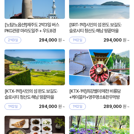
[노팁!노옵션!]제주도 2박3일 버스
[SRT-1박]시인의 섬 완도 보길도·
PKG관광 마라도일주 + 우도8경
슬로시티 청산도·해남 땅끝마을
원 ~
원 ~
294,000
294,000
2박3일
1박2일
[KTX-1박]시인의 섬 완도 보길도·
[KTX-1박]최강별미!제천 비룡담
슬로시티 청산도·해남 땅끝마을
+케이블카+영주명소&한우먹방
원 ~
원 ~
294,000
289,000
1박2일
1박2일