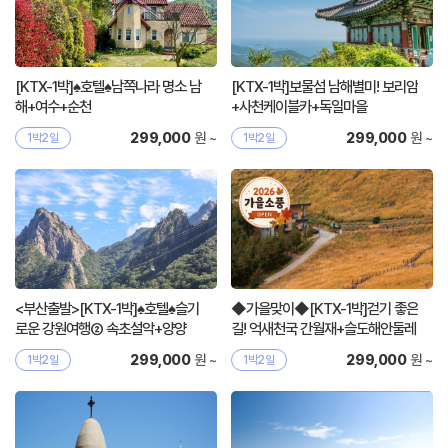
[KTX-1박]♠호텔♠남쪽나라 명소 남
[KTX-1박]보물섬 남해별미! 보리암
해+여수+순천
+사천케이블카+독일마을
원 ~
원 ~
299,000
299,000
1박2일
1박2일
<부산출발>[KTX-1박]♠호텔♠슬기
◆가을맞이◆[KTX-1박]걷기 좋은
로운 강원여행② 속초설악+양양
길! 억새천국 간월재+슬도해안둘레
+강릉
길
원 ~
원 ~
299,000
299,000
1박2일
1박2일