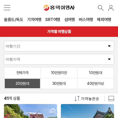
울릉도/독도
기차여행
SRT여행
섬여행
버스여행
해외여행
가격별 여행상품
전체가격
10만원미만
10만원대
20만원대
30만원대
40만원이상
41
개 상품